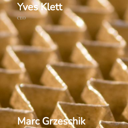
Yves Klett
CEO
Marc Grzeschik